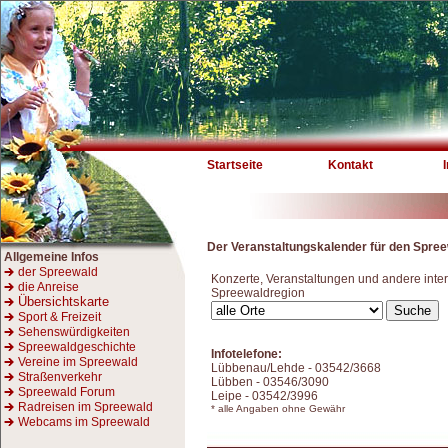
Startseite
Kontakt
Der Veranstaltungskalender für den Spre
Allgemeine Infos
der Spreewald
Konzerte, Veranstaltungen und andere inter
die Anreise
Spreewaldregion
Übersichtskarte
Sport & Freizeit
Sehenswürdigkeiten
Spreewaldgeschichte
Infotelefone:
Vereine im Spreewald
Lübbenau/Lehde - 03542/3668
Straßenverkehr
Lübben - 03546/3090
Spreewald Forum
Leipe - 03542/3996
Radreisen im Spreewald
* alle Angaben ohne Gewähr
Webcams im Spreewald