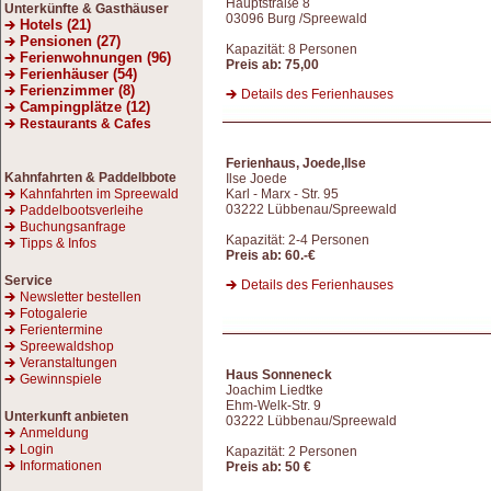
Hauptstraße 8
Unterkünfte & Gasthäuser
03096 Burg /Spreewald
Hotels (21)
Pensionen (27)
Kapazität: 8 Personen
Ferienwohnungen (96)
Preis ab: 75,00
Ferienhäuser (54)
Ferienzimmer (8)
Details des Ferienhauses
Campingplätze (12)
Restaurants & Cafes
Ferienhaus, Joede,Ilse
Kahnfahrten
& Paddelbbote
Ilse Joede
Kahnfahrten im Spreewald
Karl - Marx - Str. 95
03222 Lübbenau/Spreewald
Paddelbootsverleihe
Buchungsanfrage
Kapazität: 2-4 Personen
Tipps & Infos
Preis ab: 60.-€
Service
Details des Ferienhauses
Newsletter bestellen
Fotogalerie
Ferientermine
Spreewaldshop
Veranstaltungen
Haus Sonneneck
Gewinnspiele
Joachim Liedtke
Ehm-Welk-Str. 9
Unterkunft anbieten
03222 Lübbenau/Spreewald
Anmeldung
Login
Kapazität: 2 Personen
Informationen
Preis ab: 50 €