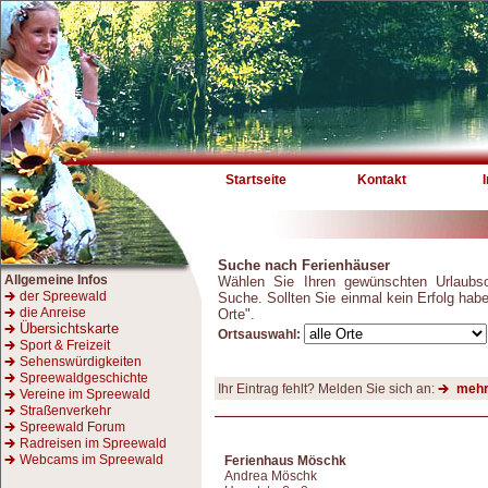
Startseite
Kontakt
Suche nach Ferienhäuser
Allgemeine Infos
Wählen Sie Ihren gewünschten Urlaubso
der Spreewald
Suche. Sollten Sie einmal kein Erfolg habe
die Anreise
Orte".
Übersichtskarte
Ortsauswahl:
Sport & Freizeit
Sehenswürdigkeiten
Spreewaldgeschichte
Ihr Eintrag fehlt? Melden Sie sich an:
mehr
Vereine im Spreewald
Straßenverkehr
Spreewald Forum
Radreisen im Spreewald
Webcams im Spreewald
Ferienhaus Möschk
Andrea Möschk