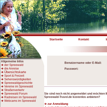
Startseite
Kontakt
Allgemeine Infos
Benutzername oder E-Mail:
der Spreewald
die Anreise
Passwort:
Übersichtskarte
Sport & Freizeit
Sehenswürdigkeiten
Spreewaldgeschichte
Vereine im Spreewald
Straßenverkehr
Spreewald Forum
Sie sind noch nicht angemeldet und möchten 
Spreewald-Travel.de kostenlos anbieten?
Radreisen im Spreewald
Webcams im Spreewald
zur Anmeldung