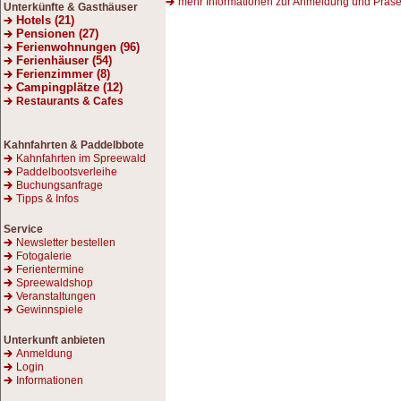
mehr Informationen zur Anmeldung und Präse
Unterkünfte & Gasthäuser
Hotels (21)
Pensionen (27)
Ferienwohnungen (96)
Ferienhäuser (54)
Ferienzimmer (8)
Campingplätze (12)
Restaurants & Cafes
Kahnfahrten
& Paddelbbote
Kahnfahrten im Spreewald
Paddelbootsverleihe
Buchungsanfrage
Tipps & Infos
Service
Newsletter bestellen
Fotogalerie
Ferientermine
Spreewaldshop
Veranstaltungen
Gewinnspiele
Unterkunft anbieten
Anmeldung
Login
Informationen