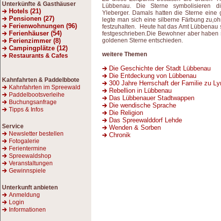
Unterkünfte & Gasthäuser
Lübbenau. Die Sterne symbolisieren d
Hotels (21)
Yleberger. Damals hatten die Sterne eine 
Pensionen (27)
legte man sich eine silberne Färbung zu,oh
Ferienwohnungen (96)
festzuhalten. Heute hat das Amt Lübbenau s
Ferienhäuser (54)
festgeschrieben.Die Bewohner aber haben s
Ferienzimmer (8)
goldenen Sterne entschieden.
Campingplätze (12)
weitere Themen
Restaurants & Cafes
Die Geschichte der Stadt Lübbenau
Die Entdeckung von Lübbenau
Kahnfahrten
& Paddelbbote
300 Jahre Herrschaft der Familie zu Ly
Kahnfahrten im Spreewald
Rebellion in Lübbenau
Paddelbootsverleihe
Das Lübbenauer Stadtwappen
Buchungsanfrage
Die wendische Sprache
Tipps & Infos
Die Religion
Das Spreewalddorf Lehde
Service
Wenden & Sorben
Newsletter bestellen
Chronik
Fotogalerie
Ferientermine
Spreewaldshop
Veranstaltungen
Gewinnspiele
Unterkunft anbieten
Anmeldung
Login
Informationen