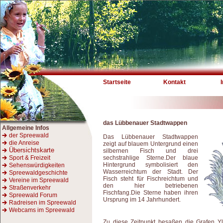
Startseite
Kontakt
das Lübbenauer Stadtwappen
Allgemeine Infos
der Spreewald
Das Lübbenauer Stadtwappen
die Anreise
zeigt auf blauem Untergrund einen
Übersichtskarte
silbernen Fisch und drei
Sport & Freizeit
sechstrahlige Sterne.Der blaue
Hintergrund symbolisiert den
Sehenswürdigkeiten
Wasserreichtum der Stadt. Der
Spreewaldgeschichte
Fisch steht für Fischreichtum und
Vereine im Spreewald
den hier betriebenen
Straßenverkehr
Fischfang.Die Sterne haben ihren
Spreewald Forum
Ursprung im 14 Jahrhundert.
Radreisen im Spreewald
Webcams im Spreewald
Zu diese Zeitpunkt besaßen die Grafen Yl